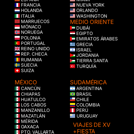
FRANCIA
NUEVA YORK
HOLANDA
ORLANDO
ITALIA
WASHINGTON
MEDIO ORIENTE
MARRUECOS
MÓNACO
DUBÁI
NORUEGA
EGIPTO
POLONIA
EMIRATOS ÁRABES
PORTUGAL
GRECIA
REINO UNIDO
ISRAEL
REP. CHECA
JORDANIA
RUMANIA
TIERRA SANTA
SUECIA
TURQUÍA
SUIZA
MÉXICO
SUDAMÉRICA
CANCÚN
ARGENTINA
CHIAPAS
BRASIL
HUATULCO
CHILE
LOS CABOS
COLOMBIA
MANZANILLO
PERÚ
MAZATLÁN
URUGUAY
MÉRIDA
VIAJES DE XV
OAXACA
+FIESTA
PTO. VALLARTA