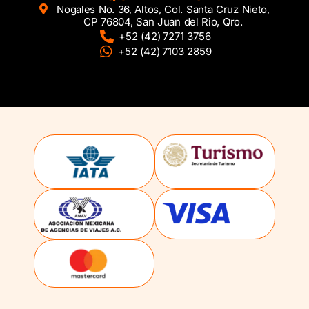
Nogales No. 36, Altos, Col. Santa Cruz Nieto,
CP 76804, San Juan del Rio, Qro.
+52 (42) 7271 3756
+52 (42) 7103 2859