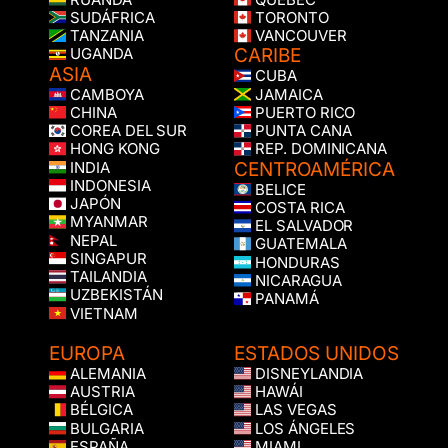
SUDÁFRICA
TORONTO
TANZANIA
VANCOUVER
CARIBE
UGANDA
ASIA
CUBA
CAMBOYA
JAMAICA
CHINA
PUERTO RICO
COREA DEL SUR
PUNTA CANA
HONG KONG
REP. DOMINICANA
CENTROAMÉRICA
INDIA
INDONESIA
BELICE
JAPÓN
COSTA RICA
MYANMAR
EL SALVADOR
NEPAL
GUATEMALA
SINGAPUR
HONDURAS
TAILANDIA
NICARAGUA
UZBEKISTÁN
PANAMÁ
VIETNAM
EUROPA
ESTADOS UNIDOS
ALEMANIA
DISNEYLANDIA
AUSTRIA
HAWÁI
BÉLGICA
LAS VEGAS
BULGARIA
LOS ÁNGELES
ESPAÑA
MIAMI