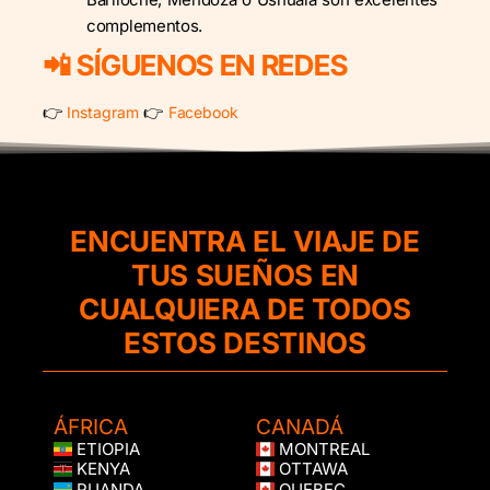
complementos.
📲 SÍGUENOS EN REDES
👉
👉
Instagram
Facebook
ENCUENTRA EL VIAJE DE
TUS SUEÑOS EN
CUALQUIERA DE TODOS
ESTOS DESTINOS
ÁFRICA
CANADÁ
ETIOPIA
MONTREAL
KENYA
OTTAWA
RUANDA
QUEBEC