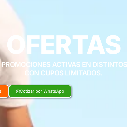
OFERTAS
 PROMOCIONES ACTIVAS EN DISTINTO
CON CUPOS LIMITADOS.
s
Cotizar por WhatsApp