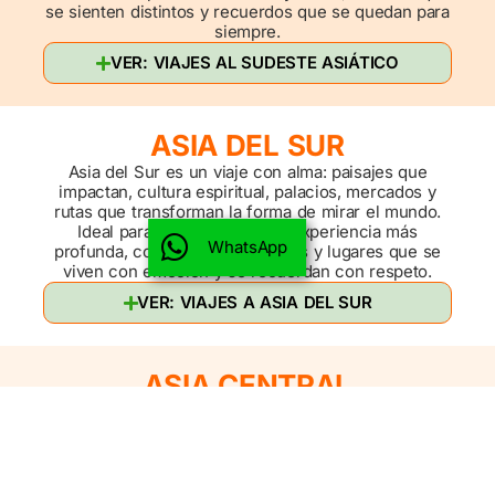
se sienten distintos y recuerdos que se quedan para
siempre.
VER: VIAJES AL SUDESTE ASIÁTICO
ASIA DEL SUR
Asia del Sur es un viaje con alma: paisajes que
impactan, cultura espiritual, palacios, mercados y
rutas que transforman la forma de mirar el mundo.
Ideal para quien quiere una experiencia más
WhatsApp
profunda, con historias, símbolos y lugares que se
viven con emoción y se recuerdan con respeto.
VER: VIAJES A ASIA DEL SUR
ASIA CENTRAL
Asia Central es ruta, historia y misterio: antiguas
ciudades comerciales, arquitectura única y un
ambiente que se siente distinto, como si cada paso
conectara con una época legendaria. Es una región
perfecta para viajeros que buscan algo diferente,