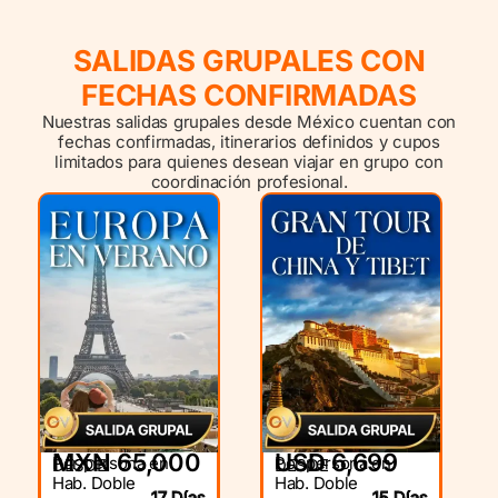
fechas confirmadas, itinerarios definidos y cupos
limitados para quienes desean viajar en grupo con
coordinación profesional.
MXN 65,000
USD 6,699
Por persona en
Por persona en
DESDE
DESDE
Hab. Doble
Hab. Doble
17 Días
15 Días