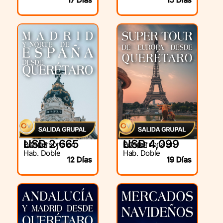
USD 2,665
USD 4,099
Por persona en
Por persona en
DESDE
DESDE
Hab. Doble
Hab. Doble
12 Días
19 Días