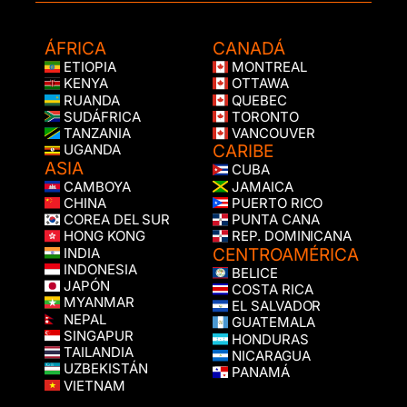
ÁFRICA
CANADÁ
ETIOPIA
MONTREAL
KENYA
OTTAWA
RUANDA
QUEBEC
SUDÁFRICA
TORONTO
TANZANIA
VANCOUVER
CARIBE
UGANDA
ASIA
CUBA
CAMBOYA
JAMAICA
CHINA
PUERTO RICO
COREA DEL SUR
PUNTA CANA
HONG KONG
REP. DOMINICANA
CENTROAMÉRICA
INDIA
INDONESIA
BELICE
JAPÓN
COSTA RICA
MYANMAR
EL SALVADOR
NEPAL
GUATEMALA
SINGAPUR
HONDURAS
TAILANDIA
NICARAGUA
UZBEKISTÁN
PANAMÁ
VIETNAM