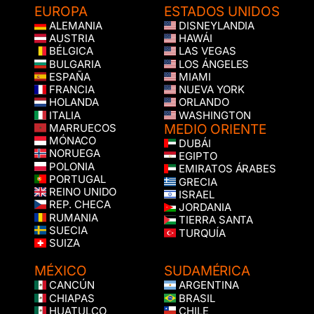
EUROPA
ESTADOS UNIDOS
ALEMANIA
DISNEYLANDIA
AUSTRIA
HAWÁI
BÉLGICA
LAS VEGAS
BULGARIA
LOS ÁNGELES
ESPAÑA
MIAMI
FRANCIA
NUEVA YORK
HOLANDA
ORLANDO
ITALIA
WASHINGTON
MEDIO ORIENTE
MARRUECOS
MÓNACO
DUBÁI
NORUEGA
EGIPTO
POLONIA
EMIRATOS ÁRABES
PORTUGAL
GRECIA
REINO UNIDO
ISRAEL
REP. CHECA
JORDANIA
RUMANIA
TIERRA SANTA
SUECIA
TURQUÍA
SUIZA
MÉXICO
SUDAMÉRICA
CANCÚN
ARGENTINA
CHIAPAS
BRASIL
HUATULCO
CHILE