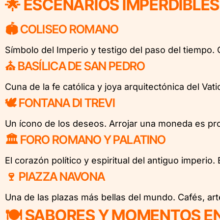
🌟 ESCENARIOS IMPERDIBLE
🏟️ COLISEO ROMANO
Símbolo del Imperio y testigo del paso del tiempo.
⛪ BASÍLICA DE SAN PEDRO
Cuna de la fe católica y joya arquitectónica del Va
🕊️ FONTANA DI TREVI
Un ícono de los deseos. Arrojar una moneda es pr
🏛️ FORO ROMANO Y PALATINO
El corazón político y espiritual del antiguo imperi
🍷 PIAZZA NAVONA
Una de las plazas más bellas del mundo. Cafés, art
🍽️ SABORES Y MOMENTOS E