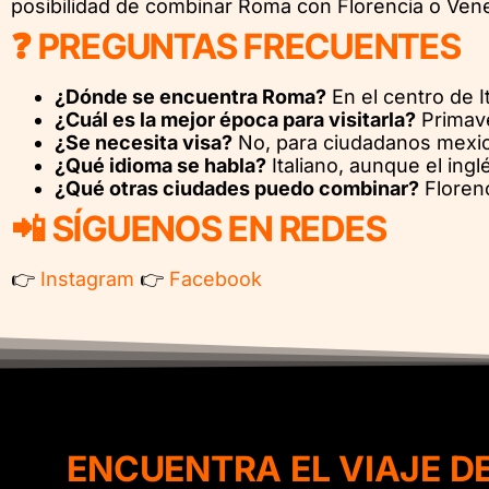
posibilidad de combinar Roma con Florencia o Ven
❓ PREGUNTAS FRECUENTES
¿Dónde se encuentra Roma?
En el centro de Ita
¿Cuál es la mejor época para visitarla?
Primave
¿Se necesita visa?
No, para ciudadanos mexic
¿Qué idioma se habla?
Italiano, aunque el ingl
¿Qué otras ciudades puedo combinar?
Florenc
📲 SÍGUENOS EN REDES
👉
Instagram
👉
Facebook
ENCUENTRA EL VIAJE D