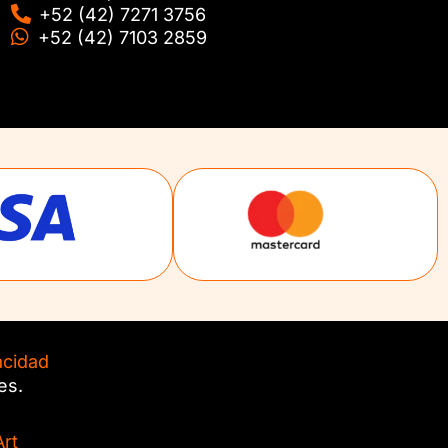
+52 (42) 7271 3756
+52 (42) 7103 2859
acidad
es.
rt