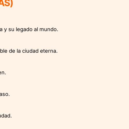
AS)
ma y su legado al mundo.
ble de la ciudad eterna.
en.
paso.
udad.