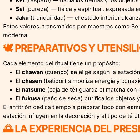
Kei
(respeto) — hacia los demás y los objetos 
Sei
(pureza) — física y espiritual, expresada en
Jaku
(tranquilidad) — el estado interior alcanza
Estos valores, transmitidos por maestros como Sen n
moderna.
🕊️ PREPARATIVOS Y UTENSIL
Cada elemento del ritual tiene un propósito:
El
chawan
(cuenco) se elige según la estación
El
chasen
(batidor) simboliza energía y conexi
El
natsume
(caja de té) guarda el matcha con 
El
fukusa
(paño de seda) purifica los objetos y 
El anfitrión dedica tiempo a preparar todo con esme
estación influyen en la decoración y el tipo de té ut
🌅 LA EXPERIENCIA DEL PRE