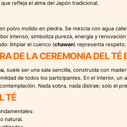
ue refleja el alma del Japón tradicional.
 en polvo molido en piedra. Se mezcla con agua cali
or intenso, simboliza pureza, energía y renovación esp
do: limpiar el cuenco (
chawan
) representa respeto; b
ERA DE LA CEREMONIA DEL TÉ
su
, suele ser una sala sencilla, construida con made
ildad de todos los participantes. En el interior, un ar
ontemplación. Nada sobra, nada distrae; solo el pre
L TÉ
fundamentales:
o natural.