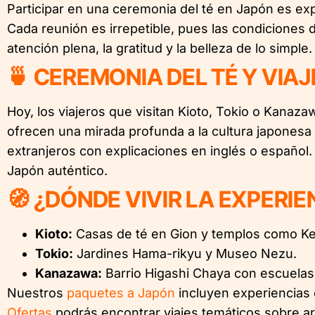
Participar en una ceremonia del té en Japón es ex
Cada reunión es irrepetible, pues las condiciones 
atención plena, la gratitud y la belleza de lo simple.
🍵 CEREMONIA DEL TÉ Y VIA
Hoy, los viajeros que visitan Kioto, Tokio o Kanaz
ofrecen una mirada profunda a la cultura japonesa 
extranjeros con explicaciones en inglés o español. 
Japón auténtico.
🧭 ¿DÓNDE VIVIR LA EXPERI
Kioto:
Casas de té en Gion y templos como Kenn
Tokio:
Jardines Hama-rikyu y Museo Nezu.
Kanazawa:
Barrio Higashi Chaya con escuelas 
Nuestros
paquetes a Japón
incluyen experiencias c
Ofertas
podrás encontrar viajes temáticos sobre art