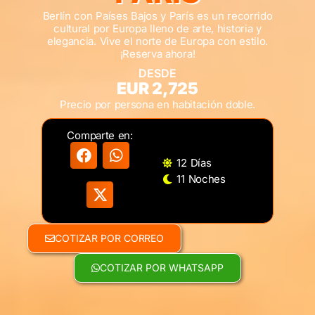
Berlín con Países Bajos y París es un recorrido
cultural por Europa lleno de arte, historia y
elegancia. Vive el norte de Europa con estilo.
¡Reserva ahora!
DESDE
EUR 2,725
Precio por persona en habitación doble.
Comparte en:
12 Días
11 Noches
COTIZAR POR CORREO
COTIZAR POR WHATSAPP