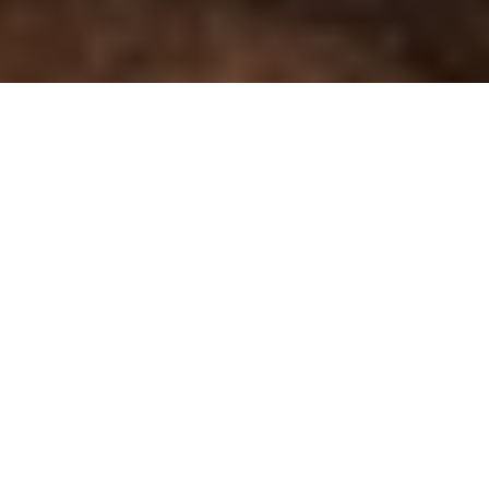
OV-0607
VUELO NO INCLUIDO
PAÍSES
Alemania,
Países Bajos,
Bélgica,
Francia
CIUDADES
Berlín, Ámsterdam, Amberes, Brujas,