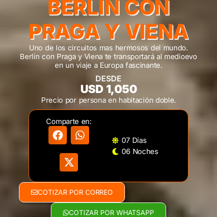
BERLÍN CON
PRAGA Y VIENA
Uno de los circuitos mas hermosos del mundo.
Berlín con Praga y Viena te transportará al medioevo
en un viaje a Europa fascinante.
DESDE
USD 1,050
Precio por persona en habitación doble.
Comparte en:
07 Días
06 Noches
COTIZAR POR CORREO
COTIZAR POR WHATSAPP