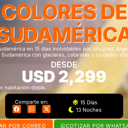
COLORES DE
SUDAMÉRIC
damérica en 15 días inolvidables por Uruguay, Argen
a Sudamérica con glaciares, cataratas y ciudades vib
DESDE
USD 2,299
n habitación doble.
Comparte en:
15 Días
13 Noches
AR POR CORREO
COTIZAR POR WHATS