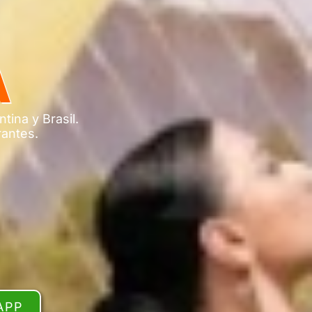
A
tina y Brasil.
rantes.
APP