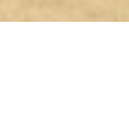
OV-0615
VUELO NO INCLUIDO
PAÍSES
Polonia
CIUDADES
SALIDAS
2026