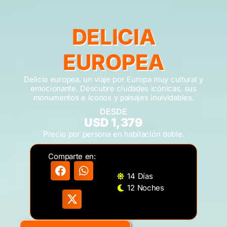
DELICIA
EUROPEA
Delicia europea, un viaje por Europa muy cultural y
emocionante. Descubre ciudades icónicas, sus
monumentos e íconos y paisajes inolvidables.
DESDE
USD 1,379
Precio por persona en habitación doble.
Comparte en:
14 Días
12 Noches