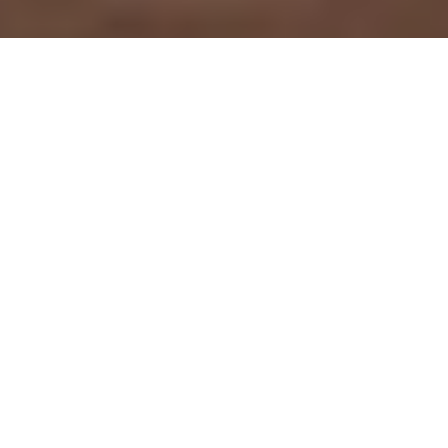
OV-0272
VUELO INCLUIDO
PAÍSES
El Salvador,
Honduras,
Guatemala,
Panamá,
Costa Rica
CIUDADES
San Salvador, Copán, Antigua Guatemala,
Panajachel, Ciudad de Guatemala, Santa
Ana, Panamá, San José