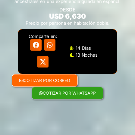
ancestrales en una experiencia guiada en español.
DESDE
USD 6,630
Precio por persona en habitación doble.
Comparte en:
14 Días
13 Noches
COTIZAR POR CORREO
COTIZAR POR WHATSAPP