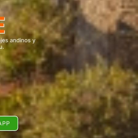
E
ajes andinos y
u.
APP