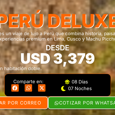
PERÚ DELUX
s un viaje de lujo a Perú que combina historia, pais
xperiencias premium en Lima, Cusco y Machu Picch
DESDE
USD 3,379
n habitación doble.
Comparte en:
08 Días
07 Noches
AR POR CORREO
COTIZAR POR WHATS