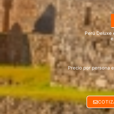
Perú Deluxe e
e
Precio por persona e
COTIZ