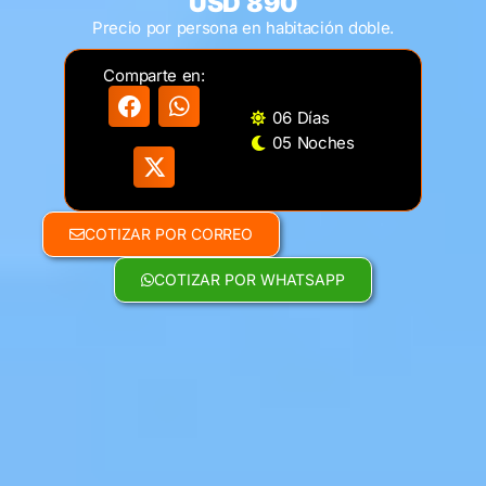
USD 890
Precio por persona en habitación doble.
Comparte en:
06 Días
05 Noches
COTIZAR POR CORREO
COTIZAR POR WHATSAPP