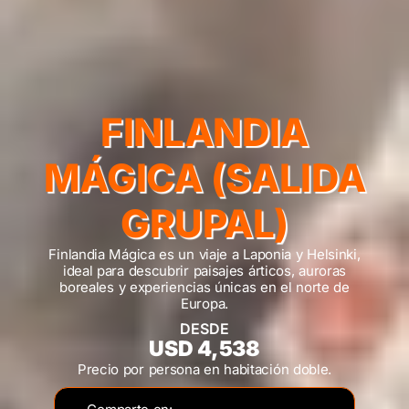
FINLANDIA
MÁGICA (SALIDA
GRUPAL)
Finlandia Mágica es un viaje a Laponia y Helsinki,
ideal para descubrir paisajes árticos, auroras
boreales y experiencias únicas en el norte de
Europa.
DESDE
USD 4,538
Precio por persona en habitación doble.