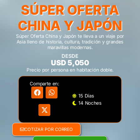
SÚPER OFERTA
CHINA Y JAPÓN
Súper Oferta China y Japón te lleva a un viaje por
Asia lleno de historia, cultura, tradición y grandes
maravillas modernas.
DESDE
USD 5,050
Precio por persona en habitación doble.
Comparte en:
15 Días
14 Noches
COTIZAR POR CORREO