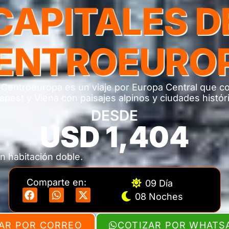
CAPITALES D
ENTROEURO
 Centroeuropa es un viaje por Europa Central que c
pest y Viena con paisajes alpinos y ciudades histór
DESDE
USD 1,404
n habitación doble.
Comparte en:
09 Día
08 Noches
AR POR CORREO
COTIZAR POR WHATS