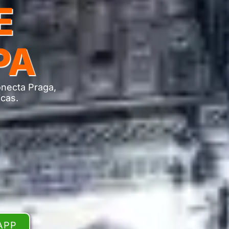
E
PA
onecta Praga,
icas.
APP