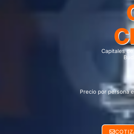
C
Capitales de
Buda
Precio por persona e
COTIZ