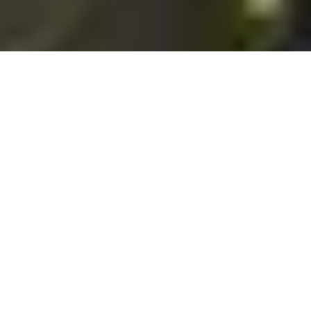
OV-1201
VUELO NO INCLUIDO
PAÍSES
Costa Rica
CIUDADES
San José
SALIDAS