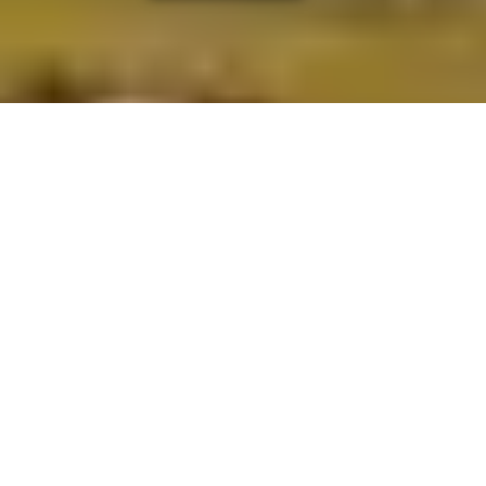
OV-0253
VUELO INCLUIDO
PAÍSES
España,
Francia,
Inglaterra,
Bélgica,
Alemania,
Suiza,
Italia
CIUDADES