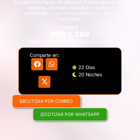
Europa perfecta es un viaje por Europa que recorre
capitales, ciudades históricas y paisajes
emblemáticos en una experiencia cultural
inolvidable.
DESDE
USD 2,299
Precio por persona en habitación doble.
Comparte en:
22 Días
20 Noches
COTIZAR POR CORREO
COTIZAR POR WHATSAPP