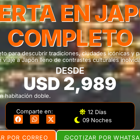
ERTA EN JA
COMPLETO
o para descubrir tradiciones, ciudades icónicas y p
 viaje a Japón lleno de contrastes culturales inolvid
DESDE
USD 2,989
n habitación doble.
Comparte en:
12 Días
09 Noches
AR POR CORREO
COTIZAR POR WHATS