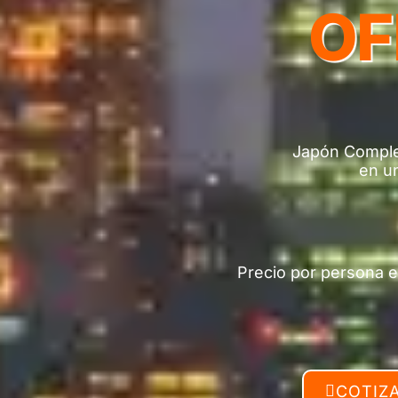
OF
Japón Complet
en un
Precio por persona e
COTIZ