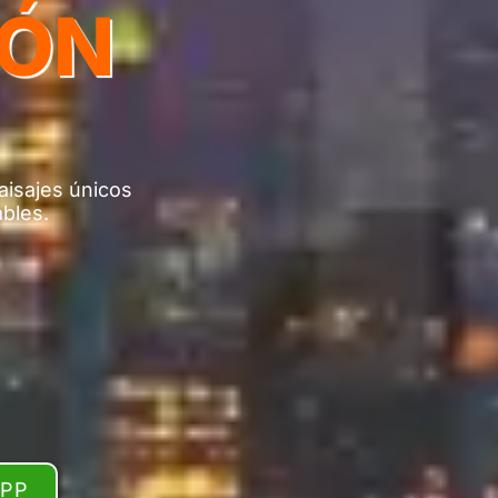
PÓN
aisajes únicos
ables.
APP