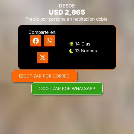
DESDE
USD 2,865
Precio por persona en habitación doble.
Comparte en:
14 Días
13 Noches
COTIZAR POR CORREO
COTIZAR POR WHATSAPP