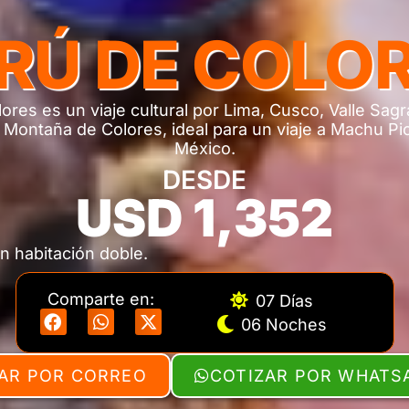
RÚ DE COLO
ores es un viaje cultural por Lima, Cusco, Valle Sa
a Montaña de Colores, ideal para un viaje a Machu P
México.
DESDE
USD 1,352
n habitación doble.
Comparte en:
07 Días
06 Noches
AR POR CORREO
COTIZAR POR WHATS