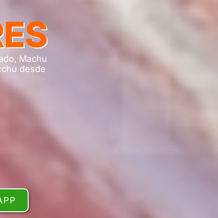
RES
grado, Machu
icchu desde
APP