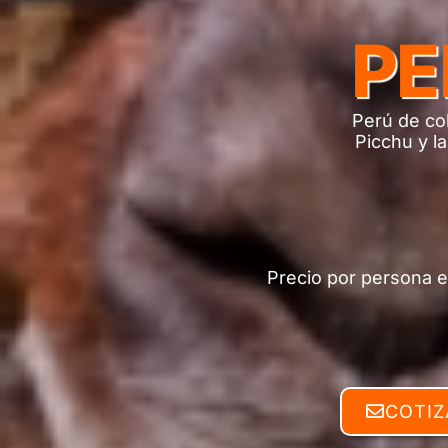
PE
Perú de col
Picchu y l
Precio por persona e
COTIZ