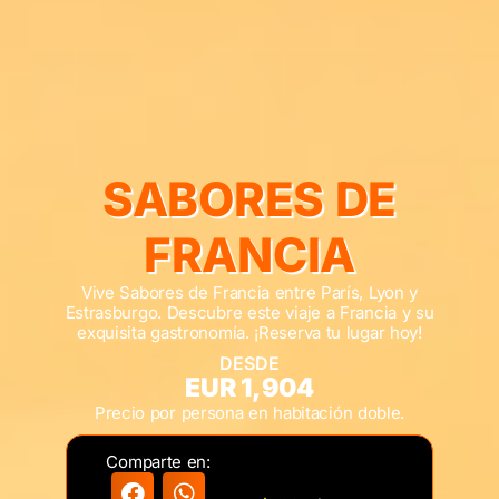
SABORES DE
FRANCIA
Vive Sabores de Francia entre París, Lyon y
Estrasburgo. Descubre este viaje a Francia y su
exquisita gastronomía. ¡Reserva tu lugar hoy!
DESDE
EUR 1,904
Precio por persona en habitación doble.
Comparte en: