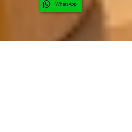
WhatsApp
OV-0510
VUELO NO INCLUIDO
PAÍSES
Francia