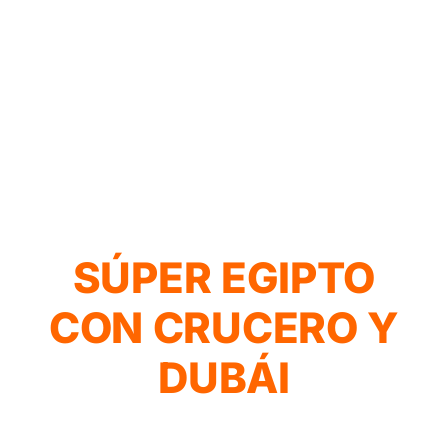
SÚPER EGIPTO
CON CRUCERO Y
DUBÁI
Súper Egipto con Crucero y Dubái: Descubre el
mejor viaje a Egipto y Dubái. ¡Cotiza gratis! es una
experiencia única e inolvidable.