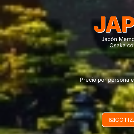
JA
Japón Memor
Osaka con
Precio por persona e
COTIZ