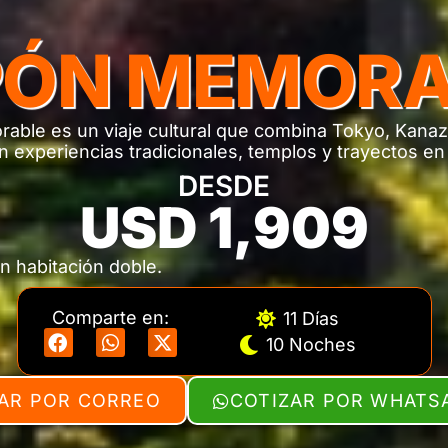
PÓN MEMORA
able es un viaje cultural que combina Tokyo, Kanaz
 experiencias tradicionales, templos y trayectos en 
DESDE
USD 1,909
n habitación doble.
Comparte en:
11 Días
10 Noches
AR POR CORREO
COTIZAR POR WHATS