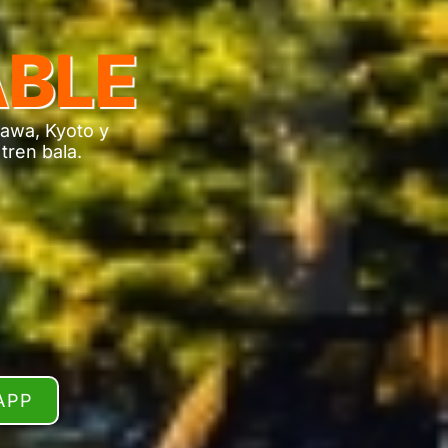
BLE
awa, Kyoto y
tren bala.
APP