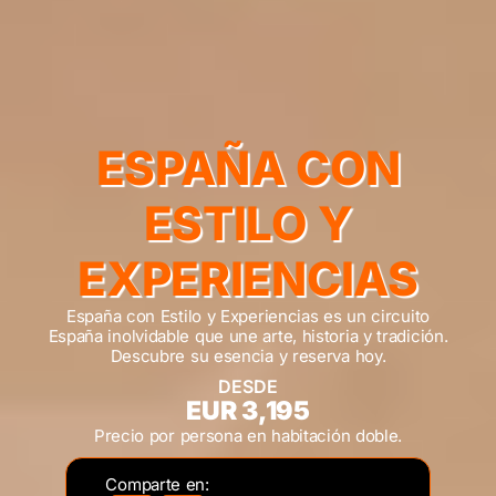
ESPAÑA CON
ESTILO Y
EXPERIENCIAS
España con Estilo y Experiencias es un circuito
España inolvidable que une arte, historia y tradición.
Descubre su esencia y reserva hoy.
DESDE
EUR 3,195
Precio por persona en habitación doble.
Comparte en: