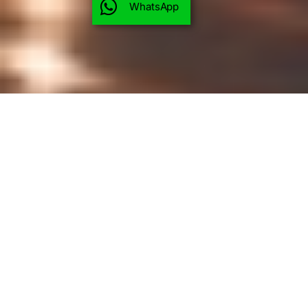
WhatsApp
OV-0606
VUELO NO INCLUIDO
PAÍSES
España