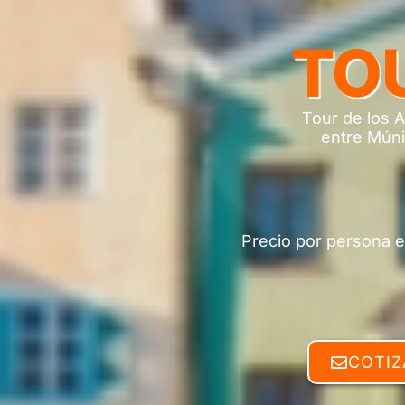
TOU
Tour de los A
entre Múni
Precio por persona e
COTIZ