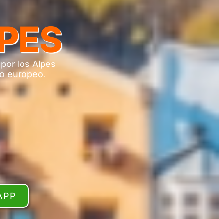
LPES
 por los Alpes
to europeo.
APP