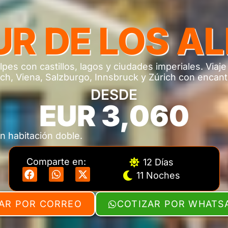
R DE LOS A
lpes con castillos, lagos y ciudades imperiales. Viaje
ch, Viena, Salzburgo, Innsbruck y Zúrich con encan
DESDE
EUR 3,060
n habitación doble.
Comparte en:
12 Días
11 Noches
AR POR CORREO
COTIZAR POR WHATS