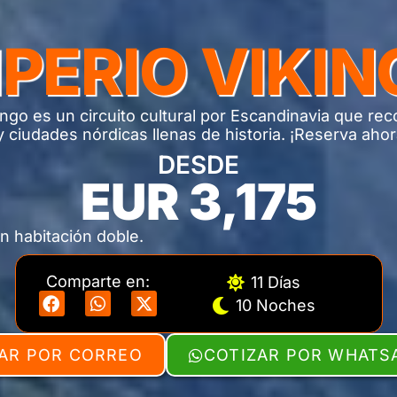
PERIO VIKI
ngo es un circuito cultural por Escandinavia que rec
 y ciudades nórdicas llenas de historia. ¡Reserva ahora
DESDE
EUR 3,175
n habitación doble.
Comparte en:
11 Días
10 Noches
AR POR CORREO
COTIZAR POR WHATS