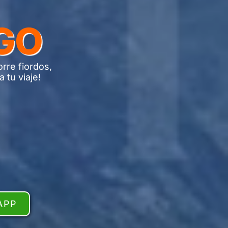
NGO
orre fiordos,
 tu viaje!
APP