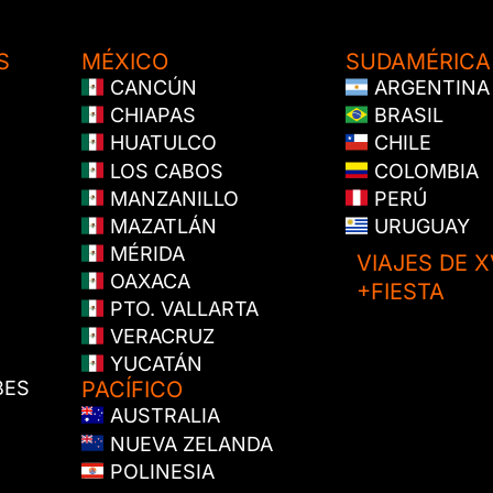
S
MÉXICO
SUDAMÉRICA
CANCÚN
ARGENTINA
CHIAPAS
BRASIL
HUATULCO
CHILE
LOS CABOS
COLOMBIA
MANZANILLO
PERÚ
MAZATLÁN
URUGUAY
MÉRIDA
VIAJES DE X
OAXACA
+FIESTA
PTO. VALLARTA
VERACRUZ
YUCATÁN
BES
PACÍFICO
AUSTRALIA
NUEVA ZELANDA
POLINESIA