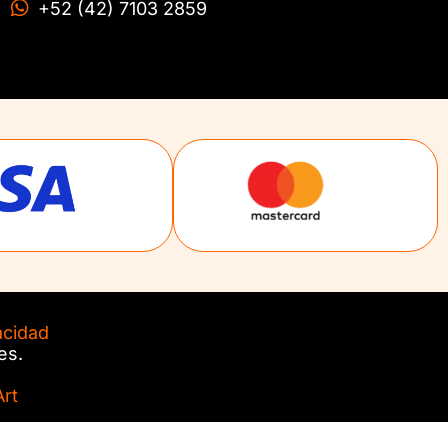
+52 (42) 7103 2859
acidad
es.
rt