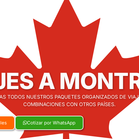
JES A MONT
AS TODOS NUESTROS PAQUETES ORGANIZADOS DE VIAJ
COMBINACIONES CON OTROS PAÍSES.
bles
Cotizar por WhatsApp