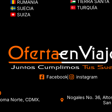
TIERRA SANTA
RUMANIA
TURQUÍA
SUECIA
SUIZA
Facebook
instagram
O
Nogales No. 36, Alto
. Roma Norte, CDMX.
San 