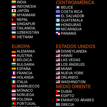
CENTROAMÉRICA
INDIA
INDONESIA
BELICE
JAPÓN
COSTA RICA
MYANMAR
EL SALVADOR
NEPAL
GUATEMALA
SINGAPUR
HONDURAS
TAILANDIA
NICARAGUA
UZBEKISTÁN
PANAMÁ
VIETNAM
EUROPA
ESTADOS UNIDOS
ALEMANIA
DISNEYLANDIA
AUSTRIA
HAWÁI
BÉLGICA
LAS VEGAS
BULGARIA
LOS ÁNGELES
ESPAÑA
MIAMI
FRANCIA
NUEVA YORK
HOLANDA
ORLANDO
ITALIA
WASHINGTON
MEDIO ORIENTE
MARRUECOS
MÓNACO
DUBÁI
NORUEGA
EGIPTO
POLONIA
EMIRATOS ÁRABES
PORTUGAL
GRECIA