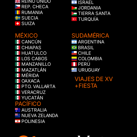
REINO UNIDO
ISRAEL
REP. CHECA
JORDANIA
RUMANIA
TIERRA SANTA
SUECIA
TURQUÍA
SUIZA
MÉXICO
SUDAMÉRICA
CANCÚN
ARGENTINA
CHIAPAS
BRASIL
HUATULCO
CHILE
LOS CABOS
COLOMBIA
MANZANILLO
PERÚ
MAZATLÁN
URUGUAY
MÉRIDA
VIAJES DE XV
OAXACA
+FIESTA
PTO. VALLARTA
VERACRUZ
YUCATÁN
PACÍFICO
AUSTRALIA
NUEVA ZELANDA
POLINESIA