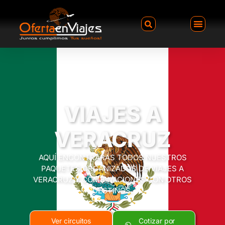
VIAJES A
VERACRUZ
AQUÍ ENCONTRARÁS TODOS NUESTROS
PAQUETES ORGANIZADOS DE VIAJES A
VERACRUZ Y COMBINACIONES CON OTROS
DESTINOS.
Ver circuitos
Cotizar por