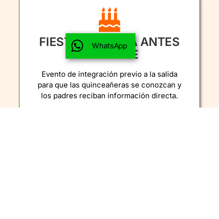
FIESTA INCLUIDA ANTES
WhatsApp
DEL VIAJE
Evento de integración previo a la salida
para que las quinceañeras se conozcan y
los padres reciban información directa.
PLAN DE PAGOS FLEXIBLE
Esquema de pagos estructurado hasta con
dos años de anticipación.