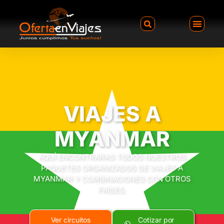
VIAJES A
MYANMAR
AQUÍ ENCONTRARAS TODOS NUESTROS
PAQUETES ORGANIZADOS DE VIAJES A
MYANMAR Y COMBINACIONES CON OTROS
PAÍSES.
Ver circuitos
Cotizar por