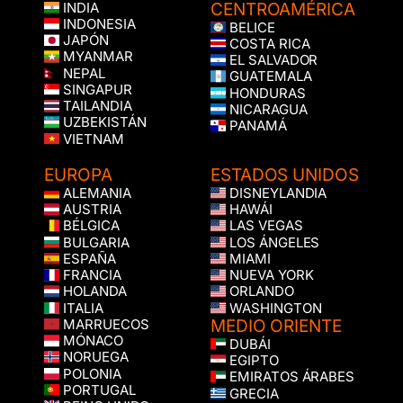
CENTROAMÉRICA
INDIA
INDONESIA
BELICE
JAPÓN
COSTA RICA
MYANMAR
EL SALVADOR
NEPAL
GUATEMALA
SINGAPUR
HONDURAS
TAILANDIA
NICARAGUA
UZBEKISTÁN
PANAMÁ
VIETNAM
EUROPA
ESTADOS UNIDOS
ALEMANIA
DISNEYLANDIA
AUSTRIA
HAWÁI
BÉLGICA
LAS VEGAS
BULGARIA
LOS ÁNGELES
ESPAÑA
MIAMI
FRANCIA
NUEVA YORK
HOLANDA
ORLANDO
ITALIA
WASHINGTON
MEDIO ORIENTE
MARRUECOS
MÓNACO
DUBÁI
NORUEGA
EGIPTO
POLONIA
EMIRATOS ÁRABES
PORTUGAL
GRECIA