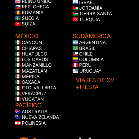
REINO UNIDO
ISRAEL
REP. CHECA
JORDANIA
RUMANIA
TIERRA SANTA
SUECIA
TURQUÍA
SUIZA
MÉXICO
SUDAMÉRICA
CANCÚN
ARGENTINA
CHIAPAS
BRASIL
HUATULCO
CHILE
LOS CABOS
COLOMBIA
MANZANILLO
PERÚ
MAZATLÁN
URUGUAY
MÉRIDA
VIAJES DE XV
OAXACA
+FIESTA
PTO. VALLARTA
VERACRUZ
YUCATÁN
PACÍFICO
AUSTRALIA
NUEVA ZELANDA
POLINESIA