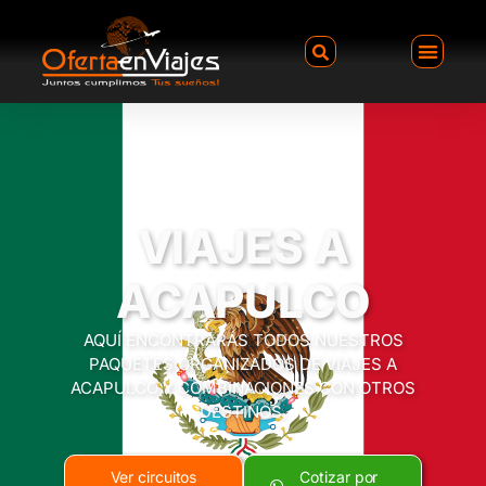
VIAJES A
ACAPULCO
AQUÍ ENCONTRARÁS TODOS NUESTROS
PAQUETES ORGANIZADOS DE VIAJES A
ACAPULCO Y COMBINACIONES CON OTROS
DESTINOS.
Ver circuitos
Cotizar por