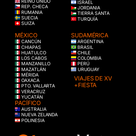
REINO UNIDO
ISRAEL
REP. CHECA
JORDANIA
RUMANIA
TIERRA SANTA
SUECIA
TURQUÍA
SUIZA
MÉXICO
SUDAMÉRICA
CANCÚN
ARGENTINA
CHIAPAS
BRASIL
HUATULCO
CHILE
LOS CABOS
COLOMBIA
MANZANILLO
PERÚ
MAZATLÁN
URUGUAY
MÉRIDA
VIAJES DE XV
OAXACA
+FIESTA
PTO. VALLARTA
VERACRUZ
YUCATÁN
PACÍFICO
AUSTRALIA
NUEVA ZELANDA
POLINESIA