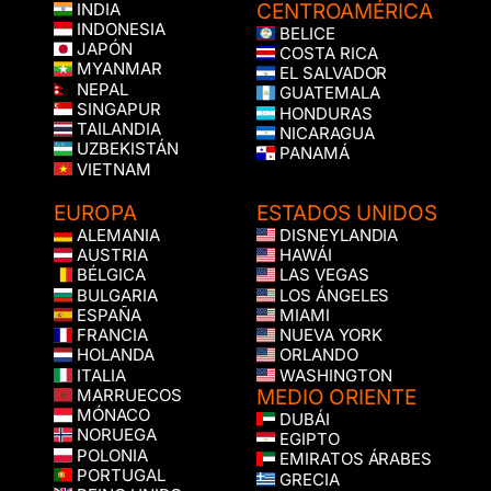
CENTROAMÉRICA
INDIA
INDONESIA
BELICE
JAPÓN
COSTA RICA
MYANMAR
EL SALVADOR
NEPAL
GUATEMALA
SINGAPUR
HONDURAS
TAILANDIA
NICARAGUA
UZBEKISTÁN
PANAMÁ
VIETNAM
EUROPA
ESTADOS UNIDOS
ALEMANIA
DISNEYLANDIA
AUSTRIA
HAWÁI
BÉLGICA
LAS VEGAS
BULGARIA
LOS ÁNGELES
ESPAÑA
MIAMI
FRANCIA
NUEVA YORK
HOLANDA
ORLANDO
ITALIA
WASHINGTON
MEDIO ORIENTE
MARRUECOS
MÓNACO
DUBÁI
NORUEGA
EGIPTO
POLONIA
EMIRATOS ÁRABES
PORTUGAL
GRECIA