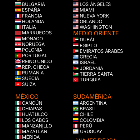
BULGARIA
LOS ÁNGELES
ESPAÑA
MIAMI
FRANCIA
NUEVA YORK
HOLANDA
ORLANDO
ITALIA
WASHINGTON
MEDIO ORIENTE
MARRUECOS
MÓNACO
DUBÁI
NORUEGA
EGIPTO
POLONIA
EMIRATOS ÁRABES
PORTUGAL
GRECIA
REINO UNIDO
ISRAEL
REP. CHECA
JORDANIA
RUMANIA
TIERRA SANTA
SUECIA
TURQUÍA
SUIZA
MÉXICO
SUDAMÉRICA
CANCÚN
ARGENTINA
CHIAPAS
BRASIL
HUATULCO
CHILE
LOS CABOS
COLOMBIA
MANZANILLO
PERÚ
MAZATLÁN
URUGUAY
MÉRIDA