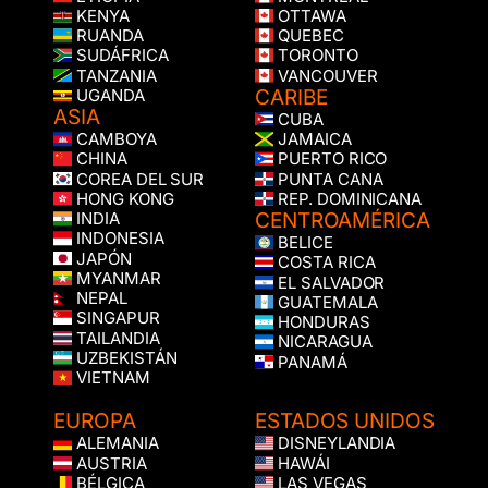
KENYA
OTTAWA
RUANDA
QUEBEC
SUDÁFRICA
TORONTO
TANZANIA
VANCOUVER
CARIBE
UGANDA
ASIA
CUBA
CAMBOYA
JAMAICA
CHINA
PUERTO RICO
COREA DEL SUR
PUNTA CANA
HONG KONG
REP. DOMINICANA
CENTROAMÉRICA
INDIA
INDONESIA
BELICE
JAPÓN
COSTA RICA
MYANMAR
EL SALVADOR
NEPAL
GUATEMALA
SINGAPUR
HONDURAS
TAILANDIA
NICARAGUA
UZBEKISTÁN
PANAMÁ
VIETNAM
EUROPA
ESTADOS UNIDOS
ALEMANIA
DISNEYLANDIA
AUSTRIA
HAWÁI
BÉLGICA
LAS VEGAS