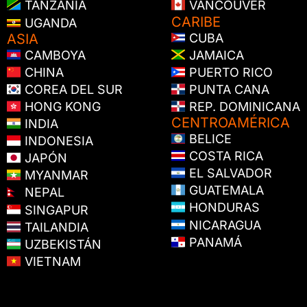
TANZANIA
VANCOUVER
CARIBE
UGANDA
ASIA
CUBA
CAMBOYA
JAMAICA
CHINA
PUERTO RICO
COREA DEL SUR
PUNTA CANA
HONG KONG
REP. DOMINICANA
CENTROAMÉRICA
INDIA
BELICE
INDONESIA
COSTA RICA
JAPÓN
EL SALVADOR
MYANMAR
GUATEMALA
NEPAL
HONDURAS
SINGAPUR
NICARAGUA
TAILANDIA
PANAMÁ
UZBEKISTÁN
VIETNAM