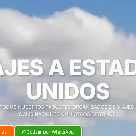
AJES A ESTA
UNIDOS
TODOS NUESTROS PAQUETES ORGANIZADOS DE VIAJES 
COMBINACIONES CON OTROS DESTINOS.
bles
Cotizar por WhatsApp