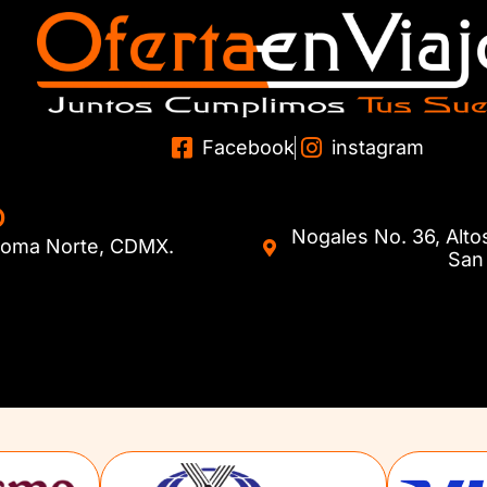
Facebook
instagram
O
Nogales No. 36, Alto
. Roma Norte, CDMX.
San 