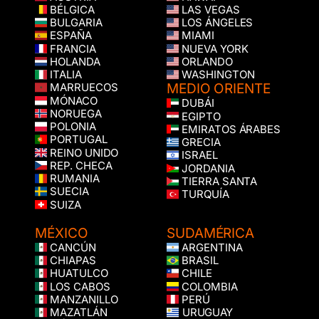
BÉLGICA
LAS VEGAS
BULGARIA
LOS ÁNGELES
ESPAÑA
MIAMI
FRANCIA
NUEVA YORK
HOLANDA
ORLANDO
ITALIA
WASHINGTON
MEDIO ORIENTE
MARRUECOS
MÓNACO
DUBÁI
NORUEGA
EGIPTO
POLONIA
EMIRATOS ÁRABES
PORTUGAL
GRECIA
REINO UNIDO
ISRAEL
REP. CHECA
JORDANIA
RUMANIA
TIERRA SANTA
SUECIA
TURQUÍA
SUIZA
MÉXICO
SUDAMÉRICA
CANCÚN
ARGENTINA
CHIAPAS
BRASIL
HUATULCO
CHILE
LOS CABOS
COLOMBIA
MANZANILLO
PERÚ
MAZATLÁN
URUGUAY