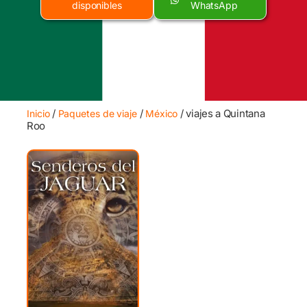
disponibles
WhatsApp
/
/
/ viajes a Quintana
Inicio
Paquetes de viaje
México
Roo