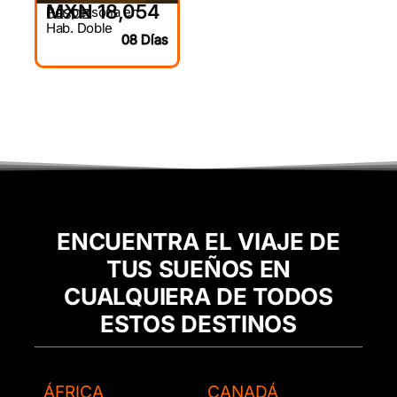
MXN 18,054
Por persona en
DESDE
Hab. Doble
08 Días
ENCUENTRA EL VIAJE DE
TUS SUEÑOS EN
CUALQUIERA DE TODOS
ESTOS DESTINOS
ÁFRICA
CANADÁ