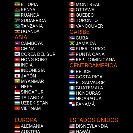
ETIOPIA
MONTREAL
KENYA
OTTAWA
RUANDA
QUEBEC
SUDÁFRICA
TORONTO
TANZANIA
VANCOUVER
CARIBE
UGANDA
ASIA
CUBA
CAMBOYA
JAMAICA
CHINA
PUERTO RICO
COREA DEL SUR
PUNTA CANA
HONG KONG
REP. DOMINICANA
CENTROAMÉRICA
INDIA
INDONESIA
BELICE
JAPÓN
COSTA RICA
MYANMAR
EL SALVADOR
NEPAL
GUATEMALA
SINGAPUR
HONDURAS
TAILANDIA
NICARAGUA
UZBEKISTÁN
PANAMÁ
VIETNAM
EUROPA
ESTADOS UNIDOS
ALEMANIA
DISNEYLANDIA
AUSTRIA
HAWÁI