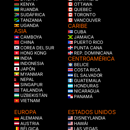
KENYA
OTTAWA
RUANDA
QUEBEC
SUDÁFRICA
TORONTO
TANZANIA
VANCOUVER
CARIBE
UGANDA
ASIA
CUBA
CAMBOYA
JAMAICA
CHINA
PUERTO RICO
COREA DEL SUR
PUNTA CANA
HONG KONG
REP. DOMINICANA
CENTROAMÉRICA
INDIA
INDONESIA
BELICE
JAPÓN
COSTA RICA
MYANMAR
EL SALVADOR
NEPAL
GUATEMALA
SINGAPUR
HONDURAS
TAILANDIA
NICARAGUA
UZBEKISTÁN
PANAMÁ
VIETNAM
EUROPA
ESTADOS UNIDOS
ALEMANIA
DISNEYLANDIA
AUSTRIA
HAWÁI
BÉLGICA
LAS VEGAS