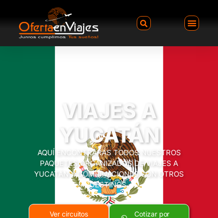
VIAJES A
YUCATÁN
AQUÍ ENCONTRARÁS TODOS NUESTROS
PAQUETES ORGANIZADOS DE VIAJES A
YUCATÁN Y COMBINACIONES CON OTROS
DESTINOS.
Ver circuitos
Cotizar por