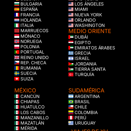
BULGARIA
LOS ÁNGELES
ESPAÑA
MIAMI
FRANCIA
NUEVA YORK
HOLANDA
ORLANDO
ITALIA
WASHINGTON
MEDIO ORIENTE
MARRUECOS
MÓNACO
DUBÁI
NORUEGA
EGIPTO
POLONIA
EMIRATOS ÁRABES
PORTUGAL
GRECIA
REINO UNIDO
ISRAEL
REP. CHECA
JORDANIA
RUMANIA
TIERRA SANTA
SUECIA
TURQUÍA
SUIZA
MÉXICO
SUDAMÉRICA
CANCÚN
ARGENTINA
CHIAPAS
BRASIL
HUATULCO
CHILE
LOS CABOS
COLOMBIA
MANZANILLO
PERÚ
MAZATLÁN
URUGUAY
MÉRIDA