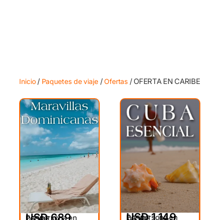
/
/
/ OFERTA EN CARIBE
Inicio
Paquetes de viaje
Ofertas
USD 1,149
USD 689
Por persona en
Por persona en
DESDE
DESDE