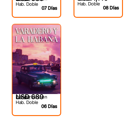
Hab. Doble
Hab. Doble
08 Días
07 Días
USD 689
Por persona en
DESDE
Hab. Doble
06 Días