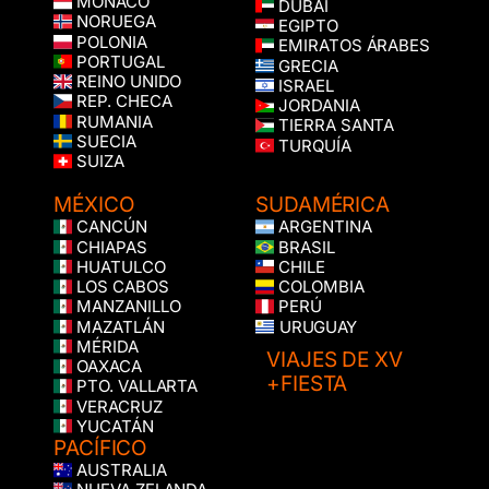
MÓNACO
DUBÁI
NORUEGA
EGIPTO
POLONIA
EMIRATOS ÁRABES
PORTUGAL
GRECIA
REINO UNIDO
ISRAEL
REP. CHECA
JORDANIA
RUMANIA
TIERRA SANTA
SUECIA
TURQUÍA
SUIZA
MÉXICO
SUDAMÉRICA
CANCÚN
ARGENTINA
CHIAPAS
BRASIL
HUATULCO
CHILE
LOS CABOS
COLOMBIA
MANZANILLO
PERÚ
MAZATLÁN
URUGUAY
MÉRIDA
VIAJES DE XV
OAXACA
+FIESTA
PTO. VALLARTA
VERACRUZ
YUCATÁN
PACÍFICO
AUSTRALIA