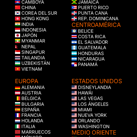
CAMBOYA
JAMAICA
CHINA
PUERTO RICO
COREA DEL SUR
PUNTA CANA
HONG KONG
REP. DOMINICANA
CENTROAMÉRICA
INDIA
INDONESIA
BELICE
JAPÓN
COSTA RICA
MYANMAR
EL SALVADOR
NEPAL
GUATEMALA
SINGAPUR
HONDURAS
TAILANDIA
NICARAGUA
UZBEKISTÁN
PANAMÁ
VIETNAM
EUROPA
ESTADOS UNIDOS
ALEMANIA
DISNEYLANDIA
AUSTRIA
HAWÁI
BÉLGICA
LAS VEGAS
BULGARIA
LOS ÁNGELES
ESPAÑA
MIAMI
FRANCIA
NUEVA YORK
HOLANDA
ORLANDO
ITALIA
WASHINGTON
MEDIO ORIENTE
MARRUECOS