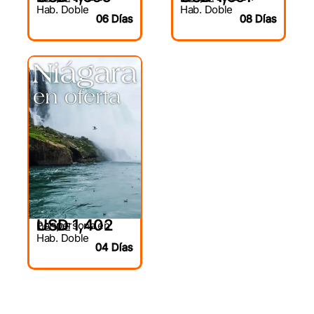
Hab. Doble
Hab. Doble
06 Días
08 Días
USD 1,402
Por persona en
DESDE
Hab. Doble
04 Días