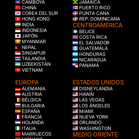
CAMBOYA
JAMAICA
CHINA
PUERTO RICO
COREA DEL SUR
PUNTA CANA
HONG KONG
REP. DOMINICANA
CENTROAMÉRICA
INDIA
INDONESIA
BELICE
JAPÓN
COSTA RICA
MYANMAR
EL SALVADOR
NEPAL
GUATEMALA
SINGAPUR
HONDURAS
TAILANDIA
NICARAGUA
UZBEKISTÁN
PANAMÁ
VIETNAM
EUROPA
ESTADOS UNIDOS
ALEMANIA
DISNEYLANDIA
AUSTRIA
HAWÁI
BÉLGICA
LAS VEGAS
BULGARIA
LOS ÁNGELES
ESPAÑA
MIAMI
FRANCIA
NUEVA YORK
HOLANDA
ORLANDO
ITALIA
WASHINGTON
MEDIO ORIENTE
MARRUECOS