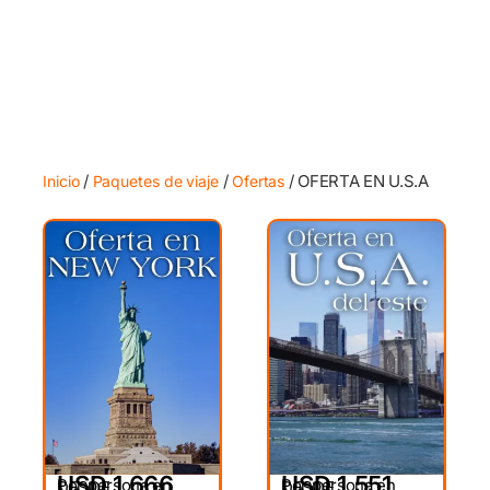
/
/
/ OFERTA EN U.S.A
Inicio
Paquetes de viaje
Ofertas
USD 1,666
USD 1,551
Por persona en
Por persona en
DESDE
DESDE