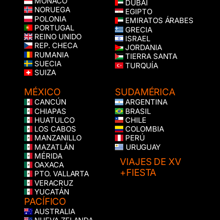
MÓNACO
DUBÁI
NORUEGA
EGIPTO
POLONIA
EMIRATOS ÁRABES
PORTUGAL
GRECIA
REINO UNIDO
ISRAEL
REP. CHECA
JORDANIA
RUMANIA
TIERRA SANTA
SUECIA
TURQUÍA
SUIZA
MÉXICO
SUDAMÉRICA
CANCÚN
ARGENTINA
CHIAPAS
BRASIL
HUATULCO
CHILE
LOS CABOS
COLOMBIA
MANZANILLO
PERÚ
MAZATLÁN
URUGUAY
MÉRIDA
VIAJES DE XV
OAXACA
+FIESTA
PTO. VALLARTA
VERACRUZ
YUCATÁN
PACÍFICO
AUSTRALIA