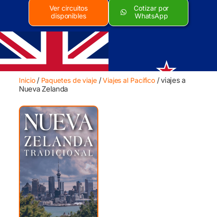
Ver circuitos
Cotizar por
disponibles
WhatsApp
/
/
/ viajes a
Inicio
Paquetes de viaje
Viajes al Pacífico
Nueva Zelanda