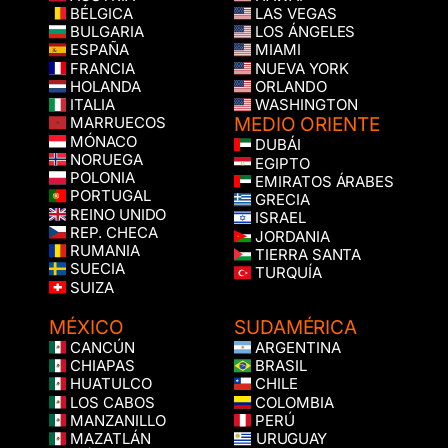
BÉLGICA
LAS VEGAS
BULGARIA
LOS ÁNGELES
ESPAÑA
MIAMI
FRANCIA
NUEVA YORK
HOLANDA
ORLANDO
ITALIA
WASHINGTON
MEDIO ORIENTE
MARRUECOS
MÓNACO
DUBÁI
NORUEGA
EGIPTO
POLONIA
EMIRATOS ÁRABES
PORTUGAL
GRECIA
REINO UNIDO
ISRAEL
REP. CHECA
JORDANIA
RUMANIA
TIERRA SANTA
SUECIA
TURQUÍA
SUIZA
MÉXICO
SUDAMÉRICA
CANCÚN
ARGENTINA
CHIAPAS
BRASIL
HUATULCO
CHILE
LOS CABOS
COLOMBIA
MANZANILLO
PERÚ
MAZATLÁN
URUGUAY