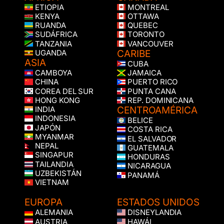
ETIOPIA
MONTREAL
KENYA
OTTAWA
RUANDA
QUEBEC
SUDÁFRICA
TORONTO
TANZANIA
VANCOUVER
CARIBE
UGANDA
ASIA
CUBA
CAMBOYA
JAMAICA
CHINA
PUERTO RICO
COREA DEL SUR
PUNTA CANA
HONG KONG
REP. DOMINICANA
CENTROAMÉRICA
INDIA
INDONESIA
BELICE
JAPÓN
COSTA RICA
MYANMAR
EL SALVADOR
NEPAL
GUATEMALA
SINGAPUR
HONDURAS
TAILANDIA
NICARAGUA
UZBEKISTÁN
PANAMÁ
VIETNAM
EUROPA
ESTADOS UNIDOS
ALEMANIA
DISNEYLANDIA
AUSTRIA
HAWÁI