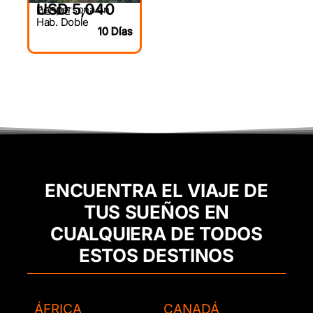
USD 5,040
Por persona en
DESDE
Hab. Doble
10 Días
ENCUENTRA EL VIAJE DE
TUS SUEÑOS EN
CUALQUIERA DE TODOS
ESTOS DESTINOS
ÁFRICA
CANADÁ