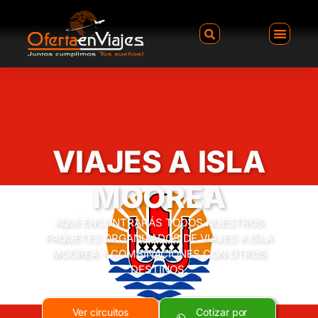
VIAJES A ISLA
MOOREA
AQUÍ ENCONTRARÁS TODOS NUESTROS
PAQUETES ORGANIZADOS DE VIAJES A ISLA
MOOREA Y COMBINACIONES CON OTROS
DESTINOS.
Ver circuitos
Cotizar por