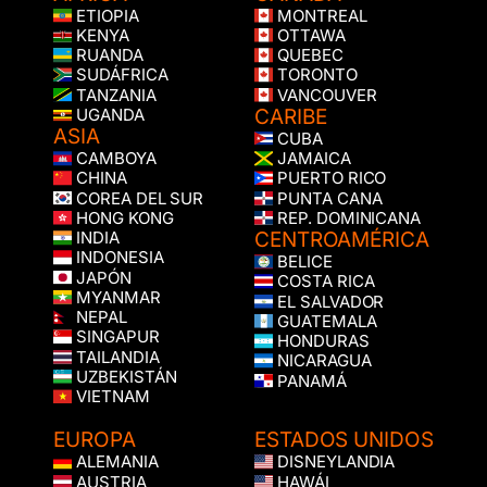
ETIOPIA
MONTREAL
KENYA
OTTAWA
RUANDA
QUEBEC
SUDÁFRICA
TORONTO
TANZANIA
VANCOUVER
CARIBE
UGANDA
ASIA
CUBA
CAMBOYA
JAMAICA
CHINA
PUERTO RICO
COREA DEL SUR
PUNTA CANA
HONG KONG
REP. DOMINICANA
CENTROAMÉRICA
INDIA
INDONESIA
BELICE
JAPÓN
COSTA RICA
MYANMAR
EL SALVADOR
NEPAL
GUATEMALA
SINGAPUR
HONDURAS
TAILANDIA
NICARAGUA
UZBEKISTÁN
PANAMÁ
VIETNAM
EUROPA
ESTADOS UNIDOS
ALEMANIA
DISNEYLANDIA
AUSTRIA
HAWÁI