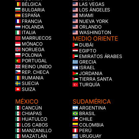
BÉLGICA
LAS VEGAS
BULGARIA
LOS ÁNGELES
ESPAÑA
MIAMI
FRANCIA
NUEVA YORK
HOLANDA
ORLANDO
ITALIA
WASHINGTON
MEDIO ORIENTE
MARRUECOS
MÓNACO
DUBÁI
NORUEGA
EGIPTO
POLONIA
EMIRATOS ÁRABES
PORTUGAL
GRECIA
REINO UNIDO
ISRAEL
REP. CHECA
JORDANIA
RUMANIA
TIERRA SANTA
SUECIA
TURQUÍA
SUIZA
MÉXICO
SUDAMÉRICA
CANCÚN
ARGENTINA
CHIAPAS
BRASIL
HUATULCO
CHILE
LOS CABOS
COLOMBIA
MANZANILLO
PERÚ
MAZATLÁN
URUGUAY