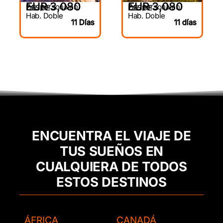
EUR 3,080
EUR 3,080
Por persona en
Por persona en
DESDE
DESDE
Hab. Doble
Hab. Doble
11 Días
11 días
ENCUENTRA EL VIAJE DE
TUS SUEÑOS EN
CUALQUIERA DE TODOS
ESTOS DESTINOS
ÁFRICA
CANADÁ