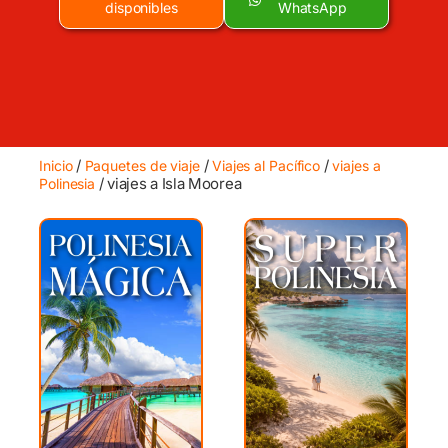
disponibles
WhatsApp
/
/
/
Inicio
Paquetes de viaje
Viajes al Pacífico
viajes a
/ viajes a Isla Moorea
Polinesia