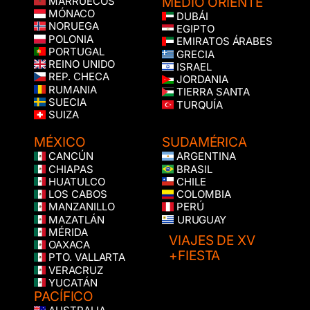
MEDIO ORIENTE
MARRUECOS
MÓNACO
DUBÁI
NORUEGA
EGIPTO
POLONIA
EMIRATOS ÁRABES
PORTUGAL
GRECIA
REINO UNIDO
ISRAEL
REP. CHECA
JORDANIA
RUMANIA
TIERRA SANTA
SUECIA
TURQUÍA
SUIZA
MÉXICO
SUDAMÉRICA
CANCÚN
ARGENTINA
CHIAPAS
BRASIL
HUATULCO
CHILE
LOS CABOS
COLOMBIA
MANZANILLO
PERÚ
MAZATLÁN
URUGUAY
MÉRIDA
VIAJES DE XV
OAXACA
+FIESTA
PTO. VALLARTA
VERACRUZ
YUCATÁN
PACÍFICO