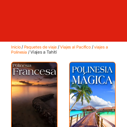
/
/
/
Inicio
Paquetes de viaje
Viajes al Pacífico
viajes a
/ Viajes a Tahití
Polinesia