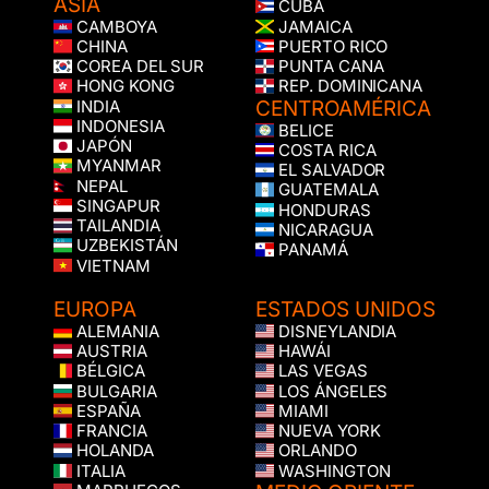
ASIA
CUBA
CAMBOYA
JAMAICA
CHINA
PUERTO RICO
COREA DEL SUR
PUNTA CANA
HONG KONG
REP. DOMINICANA
CENTROAMÉRICA
INDIA
INDONESIA
BELICE
JAPÓN
COSTA RICA
MYANMAR
EL SALVADOR
NEPAL
GUATEMALA
SINGAPUR
HONDURAS
TAILANDIA
NICARAGUA
UZBEKISTÁN
PANAMÁ
VIETNAM
EUROPA
ESTADOS UNIDOS
ALEMANIA
DISNEYLANDIA
AUSTRIA
HAWÁI
BÉLGICA
LAS VEGAS
BULGARIA
LOS ÁNGELES
ESPAÑA
MIAMI
FRANCIA
NUEVA YORK
HOLANDA
ORLANDO
ITALIA
WASHINGTON