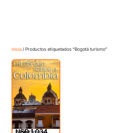
/ Productos etiquetados “Bogotá turismo”
Inicio
USD 1,034
Por persona en
DESDE