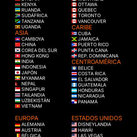
KENYA
OTTAWA
RUANDA
QUEBEC
SUDÁFRICA
TORONTO
TANZANIA
VANCOUVER
CARIBE
UGANDA
ASIA
CUBA
CAMBOYA
JAMAICA
CHINA
PUERTO RICO
COREA DEL SUR
PUNTA CANA
HONG KONG
REP. DOMINICANA
CENTROAMÉRICA
INDIA
INDONESIA
BELICE
JAPÓN
COSTA RICA
MYANMAR
EL SALVADOR
NEPAL
GUATEMALA
SINGAPUR
HONDURAS
TAILANDIA
NICARAGUA
UZBEKISTÁN
PANAMÁ
VIETNAM
EUROPA
ESTADOS UNIDOS
ALEMANIA
DISNEYLANDIA
AUSTRIA
HAWÁI
BÉLGICA
LAS VEGAS