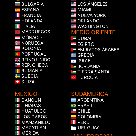
BULGARIA
LOS ÁNGELES
ESPAÑA
MIAMI
FRANCIA
NUEVA YORK
HOLANDA
ORLANDO
ITALIA
WASHINGTON
MEDIO ORIENTE
MARRUECOS
MÓNACO
DUBÁI
NORUEGA
EGIPTO
POLONIA
EMIRATOS ÁRABES
PORTUGAL
GRECIA
REINO UNIDO
ISRAEL
REP. CHECA
JORDANIA
RUMANIA
TIERRA SANTA
SUECIA
TURQUÍA
SUIZA
MÉXICO
SUDAMÉRICA
CANCÚN
ARGENTINA
CHIAPAS
BRASIL
HUATULCO
CHILE
LOS CABOS
COLOMBIA
MANZANILLO
PERÚ
MAZATLÁN
URUGUAY
MÉRIDA