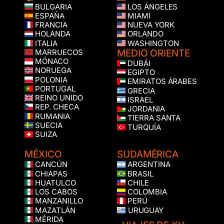
BULGARIA
LOS ÁNGELES
ESPAÑA
MIAMI
FRANCIA
NUEVA YORK
HOLANDA
ORLANDO
ITALIA
WASHINGTON
MEDIO ORIENTE
MARRUECOS
MÓNACO
DUBÁI
NORUEGA
EGIPTO
POLONIA
EMIRATOS ÁRABES
PORTUGAL
GRECIA
REINO UNIDO
ISRAEL
REP. CHECA
JORDANIA
RUMANIA
TIERRA SANTA
SUECIA
TURQUÍA
SUIZA
MÉXICO
SUDAMÉRICA
CANCÚN
ARGENTINA
CHIAPAS
BRASIL
HUATULCO
CHILE
LOS CABOS
COLOMBIA
MANZANILLO
PERÚ
MAZATLÁN
URUGUAY
MÉRIDA