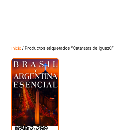
/ Productos etiquetados “Cataratas de Iguazú”
Inicio
USD 2,299
Por persona en
DESDE