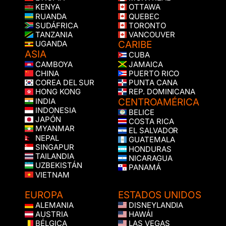
KENYA
OTTAWA
RUANDA
QUEBEC
SUDÁFRICA
TORONTO
TANZANIA
VANCOUVER
CARIBE
UGANDA
ASIA
CUBA
CAMBOYA
JAMAICA
CHINA
PUERTO RICO
COREA DEL SUR
PUNTA CANA
HONG KONG
REP. DOMINICANA
CENTROAMÉRICA
INDIA
INDONESIA
BELICE
JAPÓN
COSTA RICA
MYANMAR
EL SALVADOR
NEPAL
GUATEMALA
SINGAPUR
HONDURAS
TAILANDIA
NICARAGUA
UZBEKISTÁN
PANAMÁ
VIETNAM
EUROPA
ESTADOS UNIDOS
ALEMANIA
DISNEYLANDIA
AUSTRIA
HAWÁI
BÉLGICA
LAS VEGAS