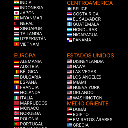
CENTROAMÉRICA
INDIA
INDONESIA
BELICE
JAPÓN
COSTA RICA
MYANMAR
EL SALVADOR
NEPAL
GUATEMALA
SINGAPUR
HONDURAS
TAILANDIA
NICARAGUA
UZBEKISTÁN
PANAMÁ
VIETNAM
EUROPA
ESTADOS UNIDOS
ALEMANIA
DISNEYLANDIA
AUSTRIA
HAWÁI
BÉLGICA
LAS VEGAS
BULGARIA
LOS ÁNGELES
ESPAÑA
MIAMI
FRANCIA
NUEVA YORK
HOLANDA
ORLANDO
ITALIA
WASHINGTON
MEDIO ORIENTE
MARRUECOS
MÓNACO
DUBÁI
NORUEGA
EGIPTO
POLONIA
EMIRATOS ÁRABES
PORTUGAL
GRECIA