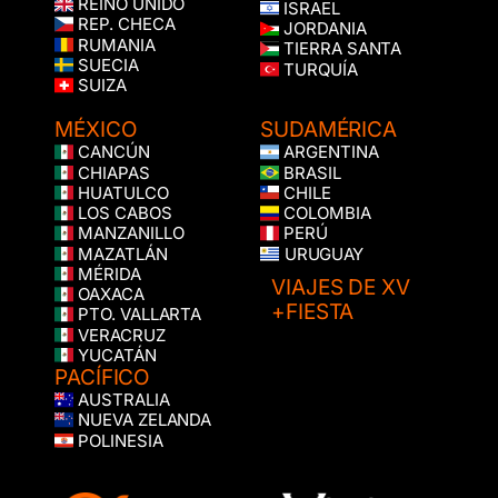
REINO UNIDO
ISRAEL
REP. CHECA
JORDANIA
RUMANIA
TIERRA SANTA
SUECIA
TURQUÍA
SUIZA
MÉXICO
SUDAMÉRICA
CANCÚN
ARGENTINA
CHIAPAS
BRASIL
HUATULCO
CHILE
LOS CABOS
COLOMBIA
MANZANILLO
PERÚ
MAZATLÁN
URUGUAY
MÉRIDA
VIAJES DE XV
OAXACA
+FIESTA
PTO. VALLARTA
VERACRUZ
YUCATÁN
PACÍFICO
AUSTRALIA
NUEVA ZELANDA
POLINESIA