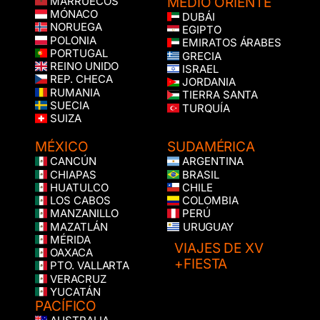
MEDIO ORIENTE
MARRUECOS
MÓNACO
DUBÁI
NORUEGA
EGIPTO
POLONIA
EMIRATOS ÁRABES
PORTUGAL
GRECIA
REINO UNIDO
ISRAEL
REP. CHECA
JORDANIA
RUMANIA
TIERRA SANTA
SUECIA
TURQUÍA
SUIZA
MÉXICO
SUDAMÉRICA
CANCÚN
ARGENTINA
CHIAPAS
BRASIL
HUATULCO
CHILE
LOS CABOS
COLOMBIA
MANZANILLO
PERÚ
MAZATLÁN
URUGUAY
MÉRIDA
VIAJES DE XV
OAXACA
+FIESTA
PTO. VALLARTA
VERACRUZ
YUCATÁN
PACÍFICO