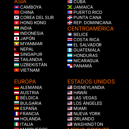
ASIA
CUBA
CAMBOYA
JAMAICA
CHINA
PUERTO RICO
COREA DEL SUR
PUNTA CANA
HONG KONG
REP. DOMINICANA
CENTROAMÉRICA
INDIA
INDONESIA
BELICE
JAPÓN
COSTA RICA
MYANMAR
EL SALVADOR
NEPAL
GUATEMALA
SINGAPUR
HONDURAS
TAILANDIA
NICARAGUA
UZBEKISTÁN
PANAMÁ
VIETNAM
EUROPA
ESTADOS UNIDOS
ALEMANIA
DISNEYLANDIA
AUSTRIA
HAWÁI
BÉLGICA
LAS VEGAS
BULGARIA
LOS ÁNGELES
ESPAÑA
MIAMI
FRANCIA
NUEVA YORK
HOLANDA
ORLANDO
ITALIA
WASHINGTON