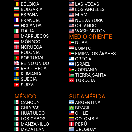
BÉLGICA
LAS VEGAS
BULGARIA
LOS ÁNGELES
ESPAÑA
MIAMI
FRANCIA
NUEVA YORK
HOLANDA
ORLANDO
ITALIA
WASHINGTON
MEDIO ORIENTE
MARRUECOS
MÓNACO
DUBÁI
NORUEGA
EGIPTO
POLONIA
EMIRATOS ÁRABES
PORTUGAL
GRECIA
REINO UNIDO
ISRAEL
REP. CHECA
JORDANIA
RUMANIA
TIERRA SANTA
SUECIA
TURQUÍA
SUIZA
MÉXICO
SUDAMÉRICA
CANCÚN
ARGENTINA
CHIAPAS
BRASIL
HUATULCO
CHILE
LOS CABOS
COLOMBIA
MANZANILLO
PERÚ
MAZATLÁN
URUGUAY