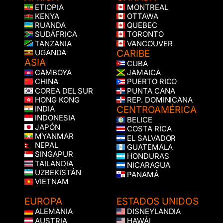
ETIOPIA
MONTREAL
KENYA
OTTAWA
RUANDA
QUEBEC
SUDÁFRICA
TORONTO
TANZANIA
VANCOUVER
CARIBE
UGANDA
ASIA
CUBA
CAMBOYA
JAMAICA
CHINA
PUERTO RICO
COREA DEL SUR
PUNTA CANA
HONG KONG
REP. DOMINICANA
CENTROAMÉRICA
INDIA
INDONESIA
BELICE
JAPÓN
COSTA RICA
MYANMAR
EL SALVADOR
NEPAL
GUATEMALA
SINGAPUR
HONDURAS
TAILANDIA
NICARAGUA
UZBEKISTÁN
PANAMÁ
VIETNAM
EUROPA
ESTADOS UNIDOS
ALEMANIA
DISNEYLANDIA
AUSTRIA
HAWÁI