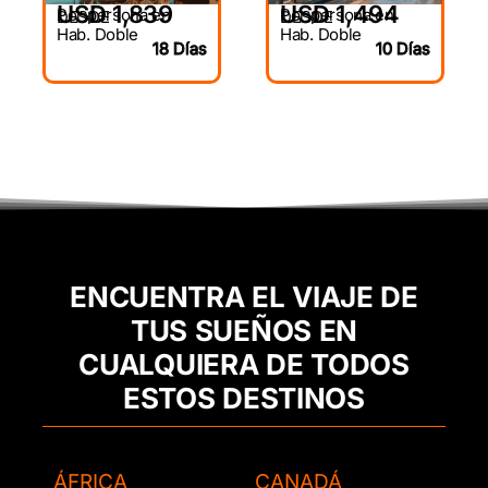
USD 1,839
USD 1,494
Por persona en
Por persona en
DESDE
DESDE
Hab. Doble
Hab. Doble
18 Días
10 Días
ENCUENTRA EL VIAJE DE
TUS SUEÑOS EN
CUALQUIERA DE TODOS
ESTOS DESTINOS
ÁFRICA
CANADÁ