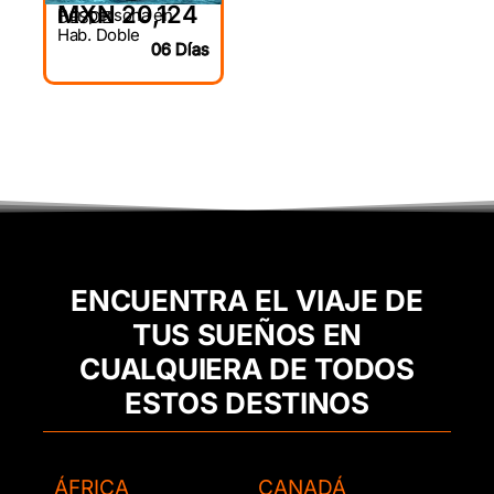
MXN 20,124
Por persona en
DESDE
Hab. Doble
06 Días
ENCUENTRA EL VIAJE DE
TUS SUEÑOS EN
CUALQUIERA DE TODOS
ESTOS DESTINOS
ÁFRICA
CANADÁ