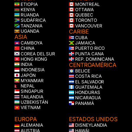
ETIOPIA
MONTREAL
KENYA
OTTAWA
RUANDA
QUEBEC
SUDÁFRICA
TORONTO
TANZANIA
VANCOUVER
CARIBE
UGANDA
ASIA
CUBA
CAMBOYA
JAMAICA
CHINA
PUERTO RICO
COREA DEL SUR
PUNTA CANA
HONG KONG
REP. DOMINICANA
CENTROAMÉRICA
INDIA
INDONESIA
BELICE
JAPÓN
COSTA RICA
MYANMAR
EL SALVADOR
NEPAL
GUATEMALA
SINGAPUR
HONDURAS
TAILANDIA
NICARAGUA
UZBEKISTÁN
PANAMÁ
VIETNAM
EUROPA
ESTADOS UNIDOS
ALEMANIA
DISNEYLANDIA
AUSTRIA
HAWÁI