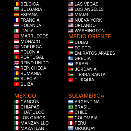
BÉLGICA
LAS VEGAS
BULGARIA
LOS ÁNGELES
ESPAÑA
MIAMI
FRANCIA
NUEVA YORK
HOLANDA
ORLANDO
ITALIA
WASHINGTON
MEDIO ORIENTE
MARRUECOS
MÓNACO
DUBÁI
NORUEGA
EGIPTO
POLONIA
EMIRATOS ÁRABES
PORTUGAL
GRECIA
REINO UNIDO
ISRAEL
REP. CHECA
JORDANIA
RUMANIA
TIERRA SANTA
SUECIA
TURQUÍA
SUIZA
MÉXICO
SUDAMÉRICA
CANCÚN
ARGENTINA
CHIAPAS
BRASIL
HUATULCO
CHILE
LOS CABOS
COLOMBIA
MANZANILLO
PERÚ
MAZATLÁN
URUGUAY